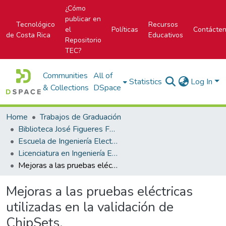
¿Cómo
publicar en
Tecnológico
Recursos
el
Políticas
Contácte
de Costa Rica
Educativos
Repositorio
TEC?
Communities
All of
Statistics
Log In
& Collections
DSpace
Home
Trabajos de Graduación
Biblioteca José Figueres Ferrer
Escuela de Ingeniería Electrónica
Licenciatura en Ingeniería Electrónica
Mejoras a las pruebas eléctricas utilizadas en la validación de ChipSets.
Mejoras a las pruebas eléctricas
utilizadas en la validación de
ChipSets.