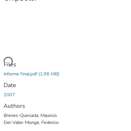
ding...
Files
Informe Final.pdf
(1.98 MB)
Date
2007
Authors
Brenes-Quesada, Mauricio
Del-Valle-Monge, Federico