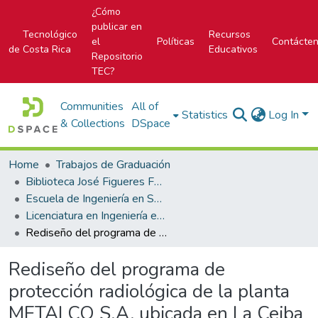
¿Cómo
publicar en
Tecnológico
Recursos
el
Políticas
Contácte
de Costa Rica
Educativos
Repositorio
TEC?
Communities
All of
Statistics
Log In
& Collections
DSpace
Home
Trabajos de Graduación
Biblioteca José Figueres Ferrer
Escuela de Ingeniería en Seguridad Laboral e Higiene Ambiental
Licenciatura en Ingeniería en Seguridad Laboral e Higiene Ambiental
Rediseño del programa de protección radiológica de la planta METALCO S.A. ubicada en La Ceiba de Orotina
Rediseño del programa de
protección radiológica de la planta
METALCO S.A. ubicada en La Ceiba