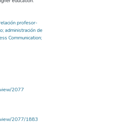
higher education.
relación profesor-
o; administración de
cess Communication;
le/view/2077
cle/view/2077/1883