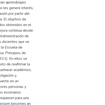
yan aprendizajes
e les genere interés,
ación por parte del
a. El objetivo de
ados obtenidos en el
ejora continua desde
 Administración de
as docentes que se
 la Escuela de
a: Principios de
21). En ellos se
sito de reafirmar la
quehacer académico,
tigación y,
vierte en un
jores personas y
os escenarios
requieren para una
lassroom becomes an