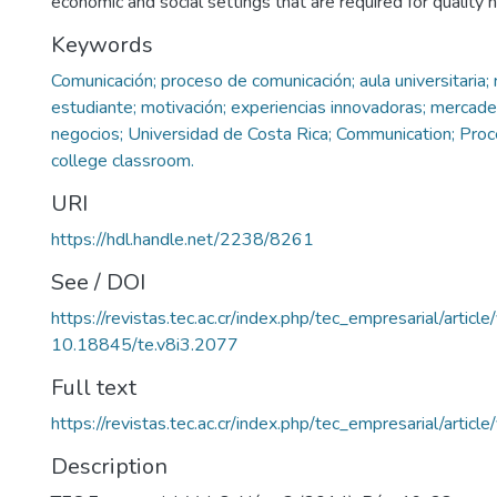
economic and social settings that are required for quality 
Keywords
Comunicación; proceso de comunicación; aula universitaria; 
estudiante; motivación; experiencias innovadoras; mercade
negocios; Universidad de Costa Rica; Communication; Pro
college classroom.
URI
https://hdl.handle.net/2238/8261
See / DOI
https://revistas.tec.ac.cr/index.php/tec_empresarial/artic
10.18845/te.v8i3.2077
Full text
https://revistas.tec.ac.cr/index.php/tec_empresarial/arti
Description