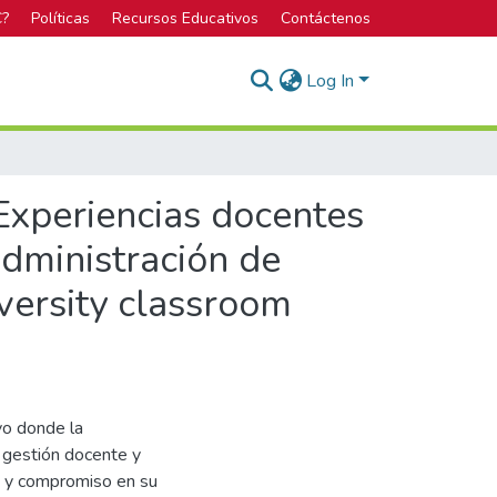
C?
Políticas
Recursos Educativos
Contáctenos
Log In
 Experiencias docentes
dministración de
versity classroom
ivo donde la
a gestión docente y
ón y compromiso en su