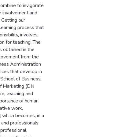
ombine to invigorate
r involvement and
 Getting our
learning process that
nsibility, involves
n for teaching. The
ts obtained in the
rovement from the
iness Administration
tices that develop in
 School of Business
 of Marketing (DN
m, teaching and
importance of human
ative work,
n; which becomes, in a
 and professionals,
 professional,