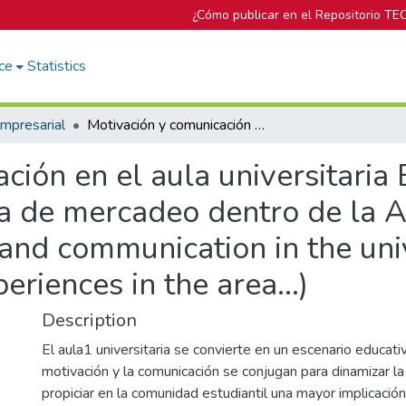
¿Cómo publicar en el Repositorio TE
ce
Statistics
mpresarial
Motivación y comunicación en el aula universitaria Experiencias docentes innovadoras en el área de mercadeo dentro de la Administración de Negocios (Motivation and communication in the university classroom innovate teaching. Experiences in the area...)
ción en el aula universitaria
ea de mercadeo dentro de la A
and communication in the uni
eriences in the area...)
Description
El aula1 universitaria se convierte en un escenario educat
motivación y la comunicación se conjugan para dinamizar l
propiciar en la comunidad estudiantil una mayor implicaci