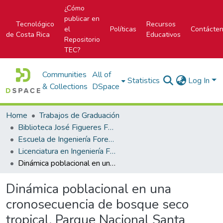
¿Cómo
publicar en
Tecnológico
Recursos
el
Políticas
Contácte
de Costa Rica
Educativos
Repositorio
TEC?
Communities
All of
Statistics
Log In
& Collections
DSpace
Home
Trabajos de Graduación
Biblioteca José Figueres Ferrer
Escuela de Ingeniería Forestal
Licenciatura en Ingeniería Forestal
Dinámica poblacional en una cronosecuencia de bosque seco tropical, Parque Nacional Santa Rosa, Guanacaste, Costa Rica.
Dinámica poblacional en una
cronosecuencia de bosque seco
tropical, Parque Nacional Santa