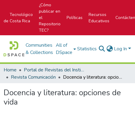
¿Cómo
publicar en
Tecnológico
Recursos
el
Políticas
Contácte
de Costa Rica
Educativos
Repositorio
TEC?
Communities
All of
Statistics
Log In
& Collections
DSpace
Home
Portal de Revistas del Instituto Tecnológico de Costa Rica
Revista Comunicación
Docencia y literatura: opciones de vida
Docencia y literatura: opciones de
vida