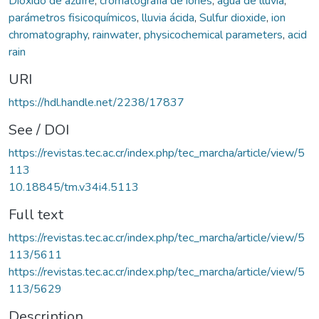
Dióxido de azufre
,
cromatografía de iones
,
agua de lluvia
,
parámetros fisicoquímicos
,
lluvia ácida
,
Sulfur dioxide
,
ion
chromatography
,
rainwater
,
physicochemical parameters
,
acid
rain
URI
https://hdl.handle.net/2238/17837
See / DOI
https://revistas.tec.ac.cr/index.php/tec_marcha/article/view/5
113
10.18845/tm.v34i4.5113
Full text
https://revistas.tec.ac.cr/index.php/tec_marcha/article/view/5
113/5611
https://revistas.tec.ac.cr/index.php/tec_marcha/article/view/5
113/5629
Description