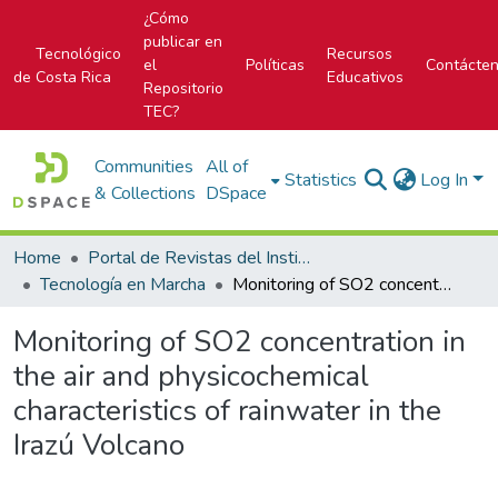
¿Cómo
publicar en
Tecnológico
Recursos
el
Políticas
Contácte
de Costa Rica
Educativos
Repositorio
TEC?
Communities
All of
Statistics
Log In
& Collections
DSpace
Home
Portal de Revistas del Instituto Tecnológico de Costa Rica
Tecnología en Marcha
Monitoring of SO2 concentration in the air and physicochemical characteristics of rainwater in the Irazú Volcano
Monitoring of SO2 concentration in
the air and physicochemical
characteristics of rainwater in the
Irazú Volcano