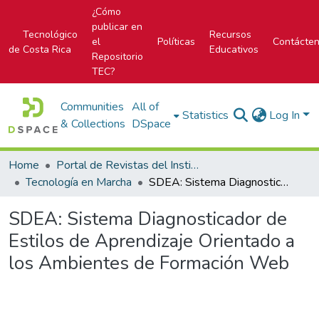
¿Cómo
publicar en
Tecnológico
Recursos
el
Políticas
Contácte
de Costa Rica
Educativos
Repositorio
TEC?
Communities
All of
Statistics
Log In
& Collections
DSpace
Home
Portal de Revistas del Instituto Tecnológico de Costa Rica
Tecnología en Marcha
SDEA: Sistema Diagnosticador de Estilos de Aprendizaje Orientado a los Ambientes de Formación Web
SDEA: Sistema Diagnosticador de
Estilos de Aprendizaje Orientado a
los Ambientes de Formación Web