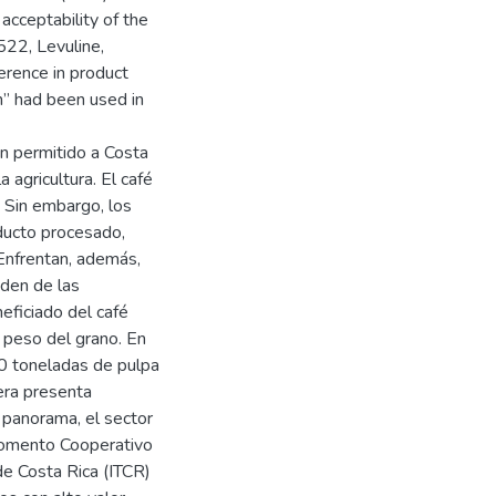
ccep­tability of the
 522, Levuline,
ference in product
n” had been used in
an permitido a Costa
 agricultura. El café
. Sin embargo, los
ducto procesado,
 Enfrentan, además,
nden de las
eficiado del café
 peso del grano. En
 toneladas de pulpa
era presenta
 panorama, el sector
 Fomento Cooperativo
de Costa Rica (ITCR)