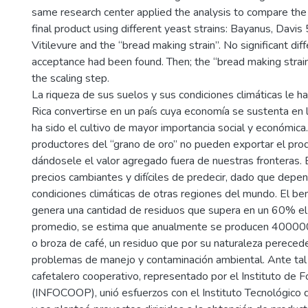
same research center applied the analysis to compare the a
final product using different yeast strains: Bayanus, Davis
Vitilevure and the “bread making strain”. No significant dif
acceptance had been found. Then; the “bread making strai
the scaling step.
La riqueza de sus suelos y sus condiciones climáticas le h
Rica convertirse en un país cuya economía se sustenta en la
ha sido el cultivo de mayor importancia social y económica
productores del “grano de oro” no pueden exportar el pro
dándo­sele el valor agregado fuera de nuestras fronteras.
precios cambiantes y difíciles de predecir, dado que depe
condiciones climáticas de otras regiones del mundo. El ben
genera una cantidad de resi­duos que supera en un 60% el
promedio, se estima que anualmente se producen 400000
o broza de café, un residuo que por su naturaleza pereced
problemas de manejo y contaminación ambiental. Ante tal
cafetalero coope­rativo, representado por el Instituto de
(INFOCOOP), unió esfuerzos con el Instituto Tecnológico 