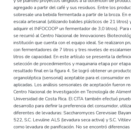
y se planteó proyectos dirigidos a la obtención de pro­duct
agregado a partir del café y sus residuos. Entre los produ
sobresale una bebida fermentada a partir de la broza. En e
escala artesanal (utilizando baldes plásticos de 21 litros) y 
adquirir el INFOCOOP un fermentador de 3,0 litros). Para 
se recurrió al Centro Nacional de Innovaciones Biotecnoló
institu­ción que cuenta con el equipo ideal. Se realizaron p
con fermentadores de 7 litros y tres niveles de escalamie
litros de capacidad. En este artículo se presenta la definici
selección de procedimientos y maquinaria etapa por etapa
resultado final en la figura 4. Se logró obtener un product
organoléptica (sensorial) aceptable para el consumidor en
aplicadas. Los análisis sensoriales de aceptación fueron rea
Centro Nacional de Investigación en Tecnología de Alimen
Universidad de Costa Rica. El CITA también efectuó prue
desarrollo para definir la preferencia del consumidor, utili
diferentes de levaduras: Saccharomyces Cerevisiae Bayan
522, S.C. Levuline ALS (levadura seca activa) y S.C. Vitile
como levadura de panificación. No se encontró diferencias s