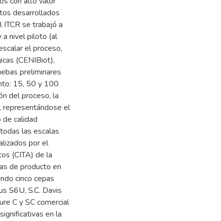
os con alto valor
ctos desarrollados
l ITCR se trabajó a
a nivel piloto (al
escalar el proceso,
gicas (CENIBiot),
ruebas preliminares
nto: 15, 50 y 100
ón del pro­ceso, la
, representándose el
o de calidad
 todas las escalas
li­zados por el
tos (CITA) de la
bas de producto en
zando cinco cepas
us S6U, S.C. Davis
vure C y SC comercial
ignificativas en la