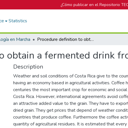
¿Cómo publicar en el Repositorio TE
ce
Statistics
logía en Marcha
Procedure definition to obtain a fermented drink from the coffee pulp
to obtain a fermented drink fr
Description
Weather and soil conditions of Costa Rica give to the count
having an economy based in agricultural activities. Coffee 
centuries the most important crop for economic and socia
Costa Rica. However, international agreements avoid coff
an attractive added value to the grain. They have to expor
dried grain. They get prices that depend of weather con­dit
countries that produce coffee. Furthermore the coffee acti
quantity of agricultural residues. It is estimated that ever