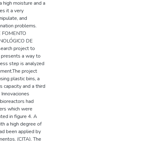
a high moisture and a
es it a very
anipulate, and
na­tion problems.
 DE FOMENTO
CNOLÓGICO DE
earch project to
e presents a way to
ess step is analyzed
pment.The project
ing plastic bins, a
 capacity and a third
e Innovaciones
bioreactors had
ters which were
ted in figure 4. A
th a high degree of
had been applied by
mentos. (CITA). The