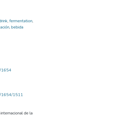
rink
,
fermentation
,
ación
,
bebida
ew/1654
iew/1654/1511
internacional de la