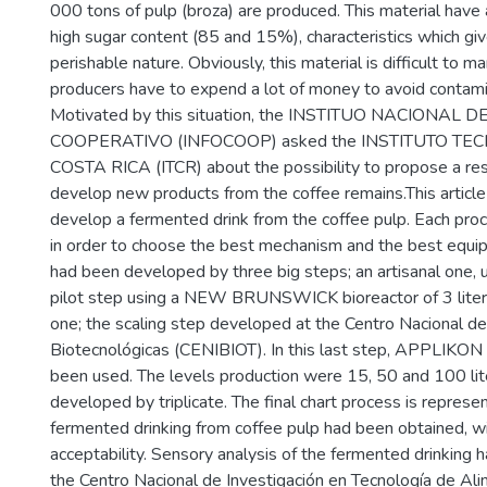
000 tons of pulp (broza) are produced. This material have 
high sugar content (85 and 15%), characteristics which giv
perishable nature. Obviously, this material is difficult to m
producers have to expend a lot of money to avoid contami
Motivated by this situation, the INSTITUO NACIONAL
COOPERATIVO (INFOCOOP) asked the INSTITUTO TE
COSTA RICA (ITCR) about the possibility to propose a res
develop new products from the coffee remains.This articl
develop a fermented drink from the coffee pulp. Each proc
in order to choose the best mechanism and the best equi
had been developed by three big steps; an artisanal one, us
pilot step using a NEW BRUNSWICK bioreactor of 3 liters
one; the scaling step developed at the Centro Nacional d
Biotecnológicas (CENIBIOT). In this last step, APPLIKON 
been used. The levels production were 15, 50 and 100 li
developed by triplicate. The final chart process is represen
fermented drinking from coffee pulp had been obtained, wi
acceptability. Sensory analysis of the fermented drinking 
the Centro Nacional de Investigación en Tecnología de Ali