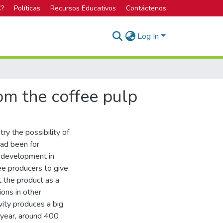
C?
Políticas
Recursos Educativos
Contáctenos
Log In
om the coffee pulp
ry the possibility of
had been for
l development in
ee producers to give
t the product as a
ions in other
vity produces a big
y year, around 400