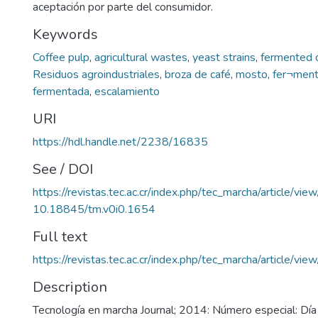
aceptación por parte del consumidor.
Keywords
Coffee pulp
,
agricultural wastes
,
yeast strains
,
fermented d
Residuos agroindustriales
,
broza de café
,
mosto
,
fer¬ment
fermentada
,
escalamiento
URI
https://hdl.handle.net/2238/16835
See / DOI
https://revistas.tec.ac.cr/index.php/tec_marcha/article/vi
10.18845/tm.v0i0.1654
Full text
https://revistas.tec.ac.cr/index.php/tec_marcha/article/v
Description
Tecnología en marcha Journal; 2014: Número especial: Día 