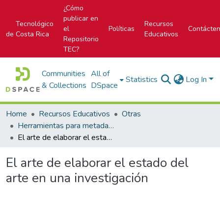
¿Cómo
publicar en
Tecnológico
Recursos
el
Políticas
Contácte
de Costa Rica
Educativos
Repositorio
TEC?
Communities
All of
Statistics
Log In
& Collections
DSpace
Home
Recursos Educativos
Otras
Herramientas para metadatos
El arte de elaborar el estado del arte en una investigación
El arte de elaborar el estado del
arte en una investigación