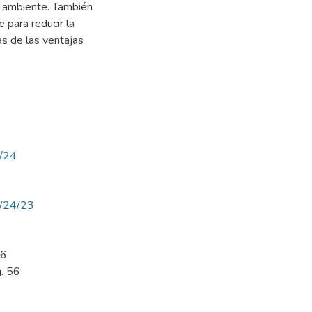
io ambiente. También
 para reducir la
as de las ventajas
w/24
ew/24/23
56
g. 56