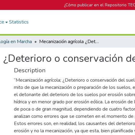
¿Cómo publicar en el Repositorio TE
ce
Statistics
logía en Marcha
Mecanización agrícola ¿Deterioro o conservación del suelo?
 ¿Deterioro o conservación de
Description
“Mecanización agrícola; ¿Deterioro o conservación del suel
mito de que la mecanización o preparación de los suelos, 
el detonante del deterioro de los suelos por erosión sobr
hídrica y en menor grado por erosión eólica. La erosión de
de poca o de gran magnitud, dependiendo de cuatro factor
analizan como errores que se cometen en el momento de p
Estos errores son, en realidad, los causantes del deterior
erosión y no la mecanización, ya que esta, bien planificada