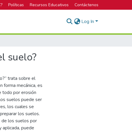
C?
Políticas
Recursos Educativos
Contáctenos
Log In
l suelo?
o?” trata sobre el
en forma mecánica, es
e todo por erosión
 los suelos puede ser
es, los cuales se
reparar los suelos.
o de los suelos por
 y aplicada, puede