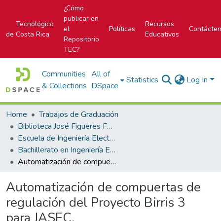
¿Cómo
publicar en
Tecnológico
Recursos
el
Políticas
Contácte
de Costa Rica
Educativos
Repositorio
TEC?
Communities
All of
Statistics
Log In
& Collections
DSpace
Home
Trabajos de Graduación
Biblioteca José Figueres Ferrer
Escuela de Ingeniería Electrónica
Bachillerato en Ingeniería Electrónica
Automatización de compuertas de regulación del Proyecto Birris 3 para JASEC.
Automatización de compuertas de
regulación del Proyecto Birris 3
para JASEC.