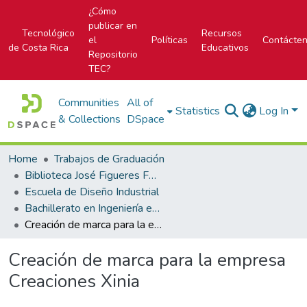
¿Cómo
publicar en
Tecnológico
Recursos
el
Políticas
Contácte
de Costa Rica
Educativos
Repositorio
TEC?
Communities
All of
Statistics
Log In
& Collections
DSpace
Home
Trabajos de Graduación
Biblioteca José Figueres Ferrer
Escuela de Diseño Industrial
Bachillerato en Ingeniería en Diseño Industrial
Creación de marca para la empresa Creaciones Xinia
Creación de marca para la empresa
Creaciones Xinia