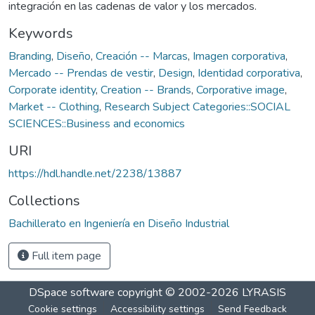
integración en las cadenas de valor y los mercados.
Keywords
Branding
,
Diseño
,
Creación -- Marcas
,
Imagen corporativa
,
Mercado -- Prendas de vestir
,
Design
,
Identidad corporativa
,
Corporate identity
,
Creation -- Brands
,
Corporative image
,
Market -- Clothing
,
Research Subject Categories::SOCIAL
SCIENCES::Business and economics
URI
https://hdl.handle.net/2238/13887
Collections
Bachillerato en Ingeniería en Diseño Industrial
Full item page
DSpace software
copyright © 2002-2026
LYRASIS
Cookie settings
Accessibility settings
Send Feedback