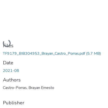
Loading...
Files
TF9179_BIB304953_Brayan_Castro_Porras.pdf
(5.7 MB)
Date
2021-08
Authors
Castro-Porras, Brayan Ernesto
Publisher