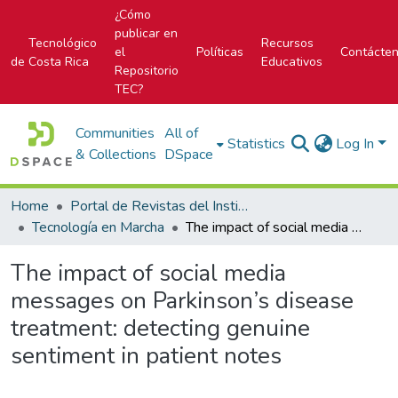
¿Cómo
publicar en
Tecnológico
Recursos
el
Políticas
Contácte
de Costa Rica
Educativos
Repositorio
TEC?
Communities
All of
Statistics
Log In
& Collections
DSpace
Home
Portal de Revistas del Instituto Tecnológico de Costa Rica
Tecnología en Marcha
The impact of social media messages on Parkinson’s disease treatment: detecting genuine sentiment in patient notes
The impact of social media
messages on Parkinson’s disease
treatment: detecting genuine
sentiment in patient notes