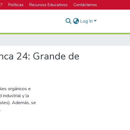
C?
Políticas
Recursos Educativos
Contáctenos
Log In
enca 24: Grande de
ales orgánicos e
 industrial y la
coles). Además, se
.