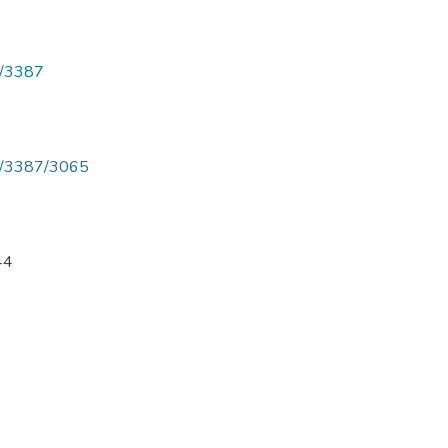
ew/3387
iew/3387/3065
44