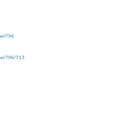
view/796
/view/796/713