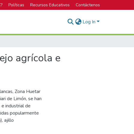
C?
Políticas
Recursos Educativos
Contáctenos
Log In
jo agrícola e
lancas, Zona Huetar
iari de Limón, se han
e industrial de
ocidas popularmente
, ajillo