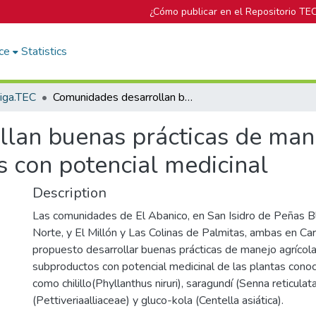
¿Cómo publicar en el Repositorio TE
ce
Statistics
tiga.TEC
Comunidades desarrollan buenas prácticas de manejo agrícola e industrial para plantas con potencial medicinal
lan buenas prácticas de mane
as con potencial medicinal
Description
Las comunidades de El Abanico, en San Isidro de Peñas B
Norte, y El Millón y Las Colinas de Palmitas, ambas en Car
propuesto desarrollar buenas prácticas de manejo agrícola 
subproductos con potencial medicinal de las plantas con
como chilillo(Phyllanthus niruri), saragundí (Senna reticulata)
(Pettiveriaalliaceae) y gluco-kola (Centella asiática).