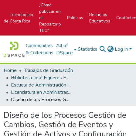
¿Cómo
publicar en
Tecnológico
Recursos
el
Políticas
Contácte
de Costa Rica
Educativos
Repositorio
TEC?
Communities
All of
Statistics
Log In
& Collections
DSpace
Home
Trabajos de Graduación
Biblioteca José Figueres Ferrer
Escuela de Administración de Tecnologías de Información (antes era Área Académica de Administración de Tecnologías de Información)
Licenciatura en Administración de Tecnología de Información
Diseño de los Procesos Gestión de Cambios, Gestión de Eventos y Gestión de Activos y Configuración basados en ITIL, Caso: Municipalidad de Curridabat
Diseño de los Procesos Gestión de
Cambios, Gestión de Eventos y
Gestión de Activos y Configuración