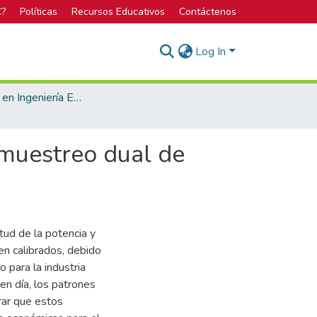
C?
Políticas
Recursos Educativos
Contáctenos
Log In
Licenciatura en Ingeniería Electrónica
 muestreo dual de
tud de la potencia y
en calibrados, debido
o para la industria
en día, los patrones
grar que estos