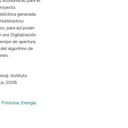
s económicas para el
royecto.
 eléctrica generada
s Multímetros
s, para así poder
una Digitalización
tiempo de apertura,
del algoritmo de
ones.
ica). Instituto
ca, 2008.
,
Potencia
,
Energía
,