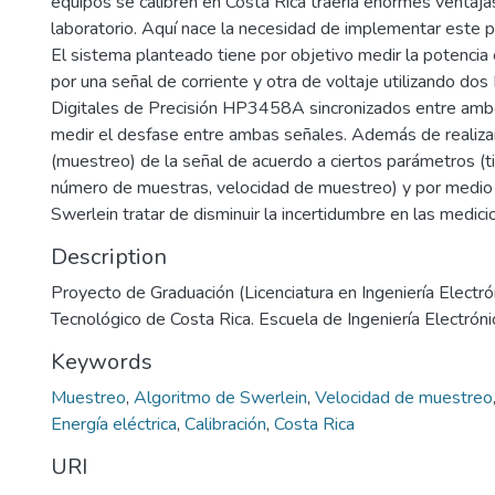
equipos se calibren en Costa Rica traería enormes ventaja
laboratorio. Aquí nace la necesidad de implementar este p
El sistema planteado tiene por objetivo medir la potencia
por una señal de corriente y otra de voltaje utilizando do
Digitales de Precisión HP3458A sincronizados entre ambo
medir el desfase entre ambas señales. Además de realizar 
(muestreo) de la señal de acuerdo a ciertos parámetros (
número de muestras, velocidad de muestreo) y por medio 
Swerlein tratar de disminuir la incertidumbre en las medici
Description
Proyecto de Graduación (Licenciatura en Ingeniería Electrón
Tecnológico de Costa Rica. Escuela de Ingeniería Electróni
Keywords
Muestreo
,
Algoritmo de Swerlein
,
Velocidad de muestreo
Energía eléctrica
,
Calibración
,
Costa Rica
URI