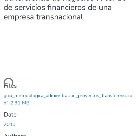
de servicios financieros de una
empresa transnacional
ding...
Files
guia_metodologica_administracion_proyectos_transferencia.p
df
(2.31 MB)
Date
2013