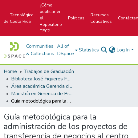
¿Cómo
publicar en
Tecnológico
Recursos
el
Políticas
Contácte
de Costa Rica
Educativos
Repositorio
TEC?
Communities
All of
Statistics
Log In
& Collections
DSpace
Home
Trabajos de Graduación
Biblioteca José Figueres Ferrer
Área académica Gerencia de Proyectos
Maestría en Gerencia de Proyectos
Guía metodológica para la administración de los proyectos de transferencia de negocios al centro de servicios financieros de una empresa transnacional
Guía metodológica para la
administración de los proyectos de
transferencia de negocios al centro