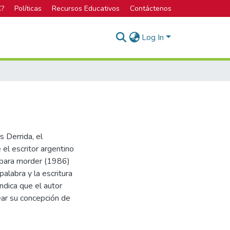
C?
Políticas
Recursos Educativos
Contáctenos
Log In
 Derrida, el
 el escritor argentino
 para morder (1986)
alabra y la escritura
ndica que el autor
ntear su concepción de