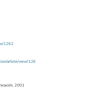
iew/1262
acion/article/view/126
nicación, 2001