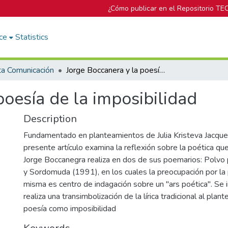
¿Cómo publicar en el Repositorio TE
ce
Statistics
ta Comunicación
Jorge Boccanera y la poesía de la imposibilidad
poesía de la imposibilidad
Description
Fundamentado en planteamientos de Julia Kristeva Jacques
presente artículo examina la reflexión sobre la poética que
Jorge Boccanegra realiza en dos de sus poemarios: Polvo
y Sordomuda (1991), en los cuales la preocupación por la p
misma es centro de indagación sobre un "ars poética". Se i
realiza una transimbolización de la lírica tradicional al pla
poesía como imposibilidad