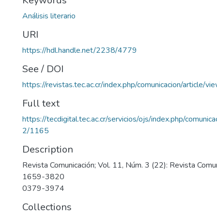
Keywords
Análisis literario
URI
https://hdl.handle.net/2238/4779
See / DOI
https://revistas.tec.ac.cr/index.php/comunicacion/article/v
Full text
https://tecdigital.tec.ac.cr/servicios/ojs/index.php/comunic
2/1165
Description
Revista Comunicación; Vol. 11, Núm. 3 (22): Revista Comu
1659-3820
0379-3974
Collections