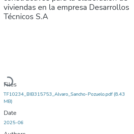
viviendas en la empresa Desarrollos
Técnicos S.A
Loading...
Files
TF10234_BIB315753_Alvaro_Sancho-Pozuelo.pdf
(8.43
MB)
Date
2025-06