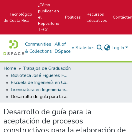
¿Cómo
publicar en
Tecnológico
Recursos
el
Políticas
Contácte
de Costa Rica
Educativos
Repositorio
TEC?
Communities
All of
Statistics
Log In
& Collections
DSpace
Home
Trabajos de Graduación
Biblioteca José Figueres Ferrer
Escuela de Ingeniería en Construcción
Licenciatura en Ingeniería en Construcción
Desarrollo de guía para la aceptación de procesos constructivos para la elaboración de viviendas en la empresa Desarrollos Técnicos S.A
Desarrollo de guía para la
aceptación de procesos
constructivos para la elaboración de