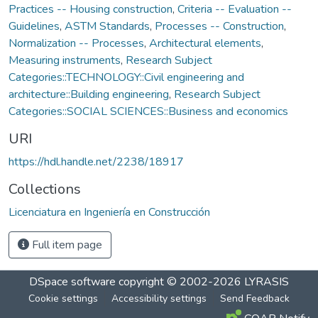
Practices -- Housing construction
,
Criteria -- Evaluation --
Guidelines
,
ASTM Standards
,
Processes -- Construction
,
Normalization -- Processes
,
Architectural elements
,
Measuring instruments
,
Research Subject
Categories::TECHNOLOGY::Civil engineering and
architecture::Building engineering
,
Research Subject
Categories::SOCIAL SCIENCES::Business and economics
URI
https://hdl.handle.net/2238/18917
Collections
Licenciatura en Ingeniería en Construcción
Full item page
DSpace software
copyright © 2002-2026
LYRASIS
Cookie settings
Accessibility settings
Send Feedback