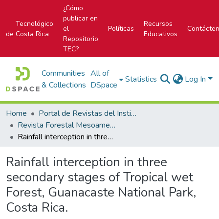
¿Cómo
publicar en
Tecnológico
Recursos
el
Políticas
Contácte
de Costa Rica
Educativos
Repositorio
TEC?
Communities
All of
Statistics
Log In
& Collections
DSpace
Home
Portal de Revistas del Instituto Tecnológico de Costa Rica
Revista Forestal Mesoamericana Kurú
Rainfall interception in three secondary stages of Tropical wet Forest, Guanacaste National Park, Costa Rica.
Rainfall interception in three
secondary stages of Tropical wet
Forest, Guanacaste National Park,
Costa Rica.