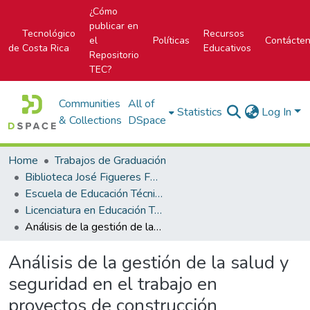
¿Cómo
publicar en
Tecnológico
Recursos
el
Políticas
Contácte
de Costa Rica
Educativos
Repositorio
TEC?
Communities
All of
Statistics
Log In
& Collections
DSpace
Home
Trabajos de Graduación
Biblioteca José Figueres Ferrer
Escuela de Educación Técnica
Licenciatura en Educación Técnica
Análisis de la gestión de la salud y seguridad en el trabajo en proyectos de construcción
Análisis de la gestión de la salud y
seguridad en el trabajo en
proyectos de construcción