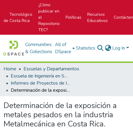
¿Cómo
publicar en
Tecnológico
Recursos
el
Políticas
Contácte
de Costa Rica
Educativos
Repositorio
TEC?
Communities
All of
Statistics
Log In
& Collections
DSpace
Home
Escuelas y Departamentos
Escuela de Ingeniería en Seguridad Laboral e Higiene Ambiental
Informes de Proyectos de Investigación
Determinación de la exposición a metales pesados en la industria Metalmecánica en Costa Rica.
Determinación de la exposición a
metales pesados en la industria
Metalmecánica en Costa Rica.