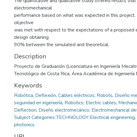
The quantitative and qualitative study offered results that 
electromechanical
performance based on what was expected in this project. F
objective
was met with respect to the expectations of a proposed 
design obtaining
90% between the simulated and theoretical.
Description
Proyecto de Graduación (Licenciatura en Ingeniería Mecatró
Tecnológico de Costa Rica, Área Académica de Ingeniería
Keywords
Robótica
,
Deflexión
,
Cables eléctricos
,
Robots
,
Diseño me
seguridad en ingeniería
,
Robotics
,
Electric cables
,
Mechanic
Deflection
,
Diseño electromecánico
,
Electromechanical de
Subject Categories::TECHNOLOGY::Electrical engineering, 
photonics
URI