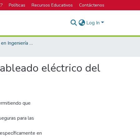
C?
Políticas
Recursos Educativos
Contáctenos
Log In
Licenciatura en Ingeniería Mecatrónica
ableado eléctrico del
ermitiendo que
seguras para las
, específicamente en