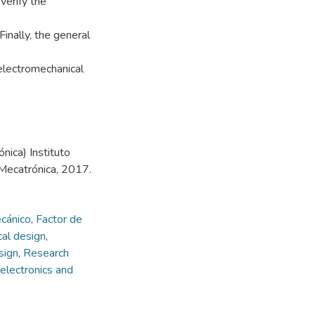
verify the
inally, the general
electromechanical
nica) Instituto
 Mecatrónica, 2017.
cánico
,
Factor de
al design
,
sign
,
Research
electronics and