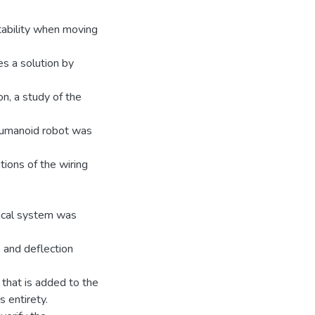
tability when moving
es a solution by
on, a study of the
 humanoid robot was
tions of the wiring
nical system was
 and deflection
 that is added to the
s entirety.