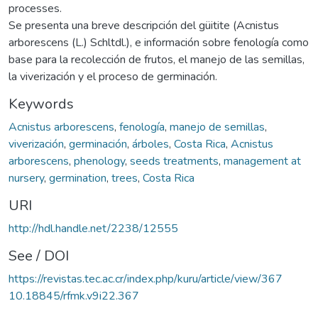
processes.
Se presenta una breve descripción del güitite (Acnistus
arborescens (L.) Schltdl.), e información sobre fenología como
base para la recolección de frutos, el manejo de las semillas,
la viverización y el proceso de germinación.
Keywords
Acnistus arborescens
,
fenología
,
manejo de semillas
,
viverización
,
germinación
,
árboles
,
Costa Rica
,
Acnistus
arborescens
,
phenology
,
seeds treatments
,
management at
nursery
,
germination
,
trees
,
Costa Rica
URI
http://hdl.handle.net/2238/12555
See / DOI
https://revistas.tec.ac.cr/index.php/kuru/article/view/367
10.18845/rfmk.v9i22.367