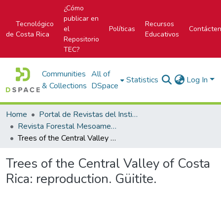
¿Cómo
publicar en
Tecnológico
Recursos
el
Políticas
Contácte
de Costa Rica
Educativos
Repositorio
TEC?
Communities
All of
Statistics
Log In
& Collections
DSpace
Home
Portal de Revistas del Instituto Tecnológico de Costa Rica
Revista Forestal Mesoamericana Kurú
Trees of the Central Valley of Costa Rica: reproduction. Güitite.
Trees of the Central Valley of Costa
Rica: reproduction. Güitite.