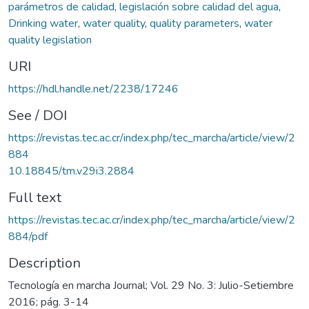
parámetros de calidad
,
legislación sobre calidad del agua
,
Drinking water
,
water quality
,
quality parameters
,
water
quality legislation
URI
https://hdl.handle.net/2238/17246
See / DOI
https://revistas.tec.ac.cr/index.php/tec_marcha/article/view/2
884
10.18845/tm.v29i3.2884
Full text
https://revistas.tec.ac.cr/index.php/tec_marcha/article/view/2
884/pdf
Description
Tecnología en marcha Journal; Vol. 29 No. 3: Julio-Setiembre
2016; pág. 3-14