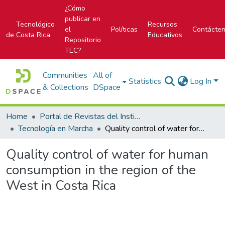
¿Cómo
publicar en
Tecnológico
Recursos
el
Políticas
Contácte
de Costa Rica
Educativos
Repositorio
TEC?
Communities
All of
Statistics
Log In
& Collections
DSpace
Home
Portal de Revistas del Instituto Tecnológico de Costa Rica
Tecnología en Marcha
Quality control of water for human consumption in the region of the West in Costa Rica
Quality control of water for human
consumption in the region of the
West in Costa Rica