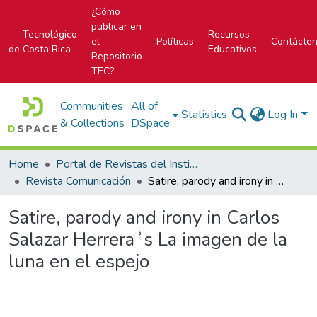
¿Cómo
publicar en
Tecnológico
Recursos
el
Políticas
Contácte
de Costa Rica
Educativos
Repositorio
TEC?
Communities
All of
Statistics
Log In
& Collections
DSpace
Home
Portal de Revistas del Instituto Tecnológico de Costa Rica
Revista Comunicación
Satire, parody and irony in Carlos Salazar Herreraʾs La imagen de la luna en el espejo
Satire, parody and irony in Carlos
Salazar Herreraʾs La imagen de la
luna en el espejo