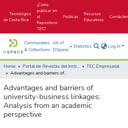
¿Cómo
publicar en
Tecnológico
Recursos
el
Políticas
Contácte
de Costa Rica
Educativos
Repositorio
TEC?
Communities
All of
Statistics
Log In
& Collections
DSpace
Home
Portal de Revistas del Instituto Tecnológico de Costa Rica
TEC Empresarial
Advantages and barriers of university-business linkages: Analysis from an academic perspective
Advantages and barriers of
university-business linkages:
Analysis from an academic
perspective