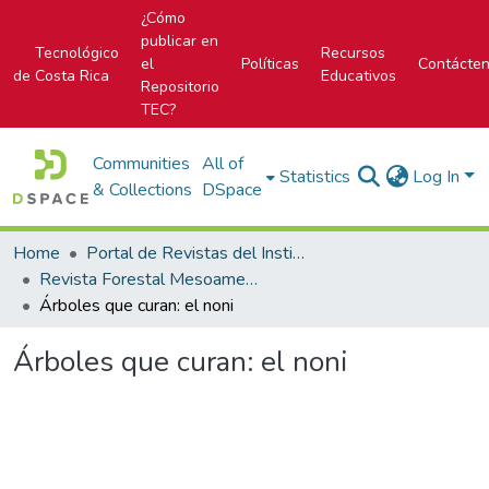
¿Cómo
publicar en
Tecnológico
Recursos
el
Políticas
Contácte
de Costa Rica
Educativos
Repositorio
TEC?
Communities
All of
Statistics
Log In
& Collections
DSpace
Home
Portal de Revistas del Instituto Tecnológico de Costa Rica
Revista Forestal Mesoamericana Kurú
Árboles que curan: el noni
Árboles que curan: el noni