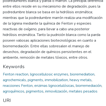
podredumbres blanca y parda o marrón. La principal diferencia
entre ellos reside en su mecanismo de degradación, pues la
podredumbre blanca se basa en la hidrólisis enzimática;
mientras que la podredumbre marrón realiza una modificación
de la lignina mediante la química de Fenton y especies
reactivas de oxígeno, para llevar a cabo una posterior
hidrólisis enzimática. Tanto la pudrición blanca como la parda
poseen valiosas aplicaciones biotecnológicas en cuanto a
biorremediación. Entre ellas sobresalen el manejo de
desechos, degradación de químicos persistentes en el
ambiente, remoción de metales tóxicos, entre otros.
Keywords
Fenton reaction
,
lignocellulosic enzymes
,
bioremediation
,
agrochemicals
,
pigments
,
immobilization
,
heavy metals
,
reacciones Fenton
,
enzimas lignocelulósicas
,
biorremediación
,
agroquímicos
,
pigmentos
,
inmovilización
,
metales pesados
URI