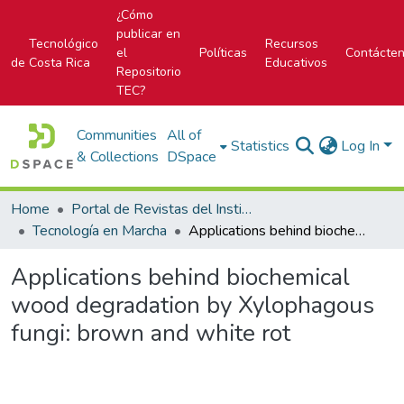
¿Cómo
publicar en
Tecnológico
Recursos
el
Políticas
Contácte
de Costa Rica
Educativos
Repositorio
TEC?
Communities
All of
Statistics
Log In
& Collections
DSpace
Home
Portal de Revistas del Instituto Tecnológico de Costa Rica
Tecnología en Marcha
Applications behind biochemical wood degradation by Xylophagous fungi: brown and white rot
Applications behind biochemical
wood degradation by Xylophagous
fungi: brown and white rot