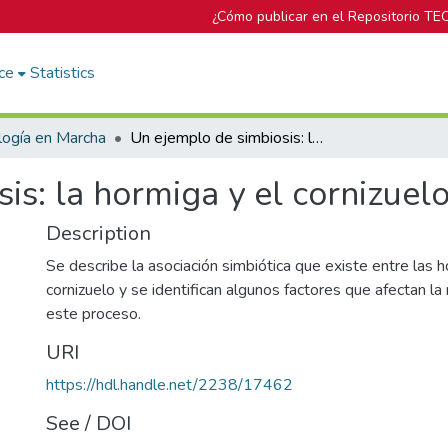
¿Cómo publicar en el Repositorio TE
ce
Statistics
logía en Marcha
Un ejemplo de simbiosis: la hormiga y el cornizuelo
is: la hormiga y el cornizuel
Description
Se describe la asociación simbiótica que existe entre las h
cornizuelo y se identifican algunos factores que afectan la 
este proceso.
URI
https://hdl.handle.net/2238/17462
See / DOI