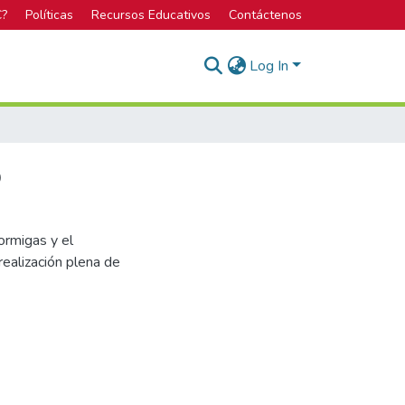
C?
Políticas
Recursos Educativos
Contáctenos
Log In
o
ormigas y el
realización plena de