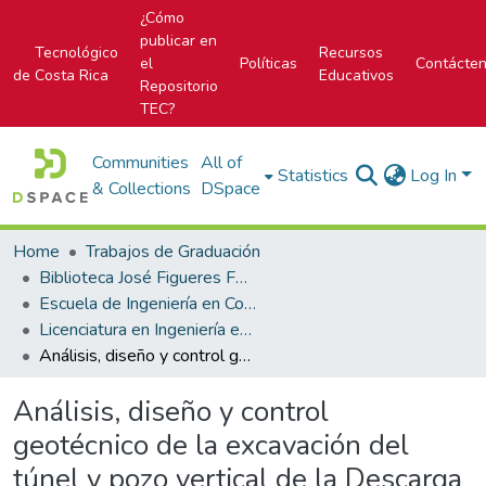
¿Cómo
publicar en
Tecnológico
Recursos
el
Políticas
Contácte
de Costa Rica
Educativos
Repositorio
TEC?
Communities
All of
Statistics
Log In
& Collections
DSpace
Home
Trabajos de Graduación
Biblioteca José Figueres Ferrer
Escuela de Ingeniería en Construcción
Licenciatura en Ingeniería en Construcción
Análisis, diseño y control geotécnico de la excavación del túnel y pozo vertical de la Descarga de Fondo del Proyecto Hidroeléctrico Reventazón
Análisis, diseño y control
geotécnico de la excavación del
túnel y pozo vertical de la Descarga