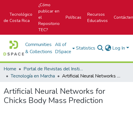
¿Cómo
publicar en
Tecnológico
Recursos
el
Políticas
Contácte
de Costa Rica
Educativos
Repositorio
TEC?
Communities
All of
Statistics
Log In
& Collections
DSpace
Home
Portal de Revistas del Instituto Tecnológico de Costa Rica
Tecnología en Marcha
Artificial Neural Networks for Chicks Body Mass Prediction
Artificial Neural Networks for
Chicks Body Mass Prediction