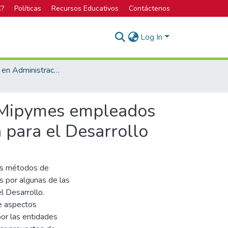
C?
Políticas
Recursos Educativos
Contáctenos
Log In
Licenciatura en Administración de Empresas
e Mipymes empleados
 para el Desarrollo
les métodos de
 por algunas de las
l Desarrollo.
de aspectos
por las entidades