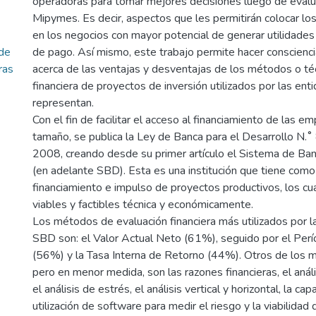
operadoras para tomar mejores decisiones luego de evalu
Mipymes. Es decir, aspectos que les permitirán colocar lo
en los negocios con mayor potencial de generar utilidades
 de
de pago. Así mismo, este trabajo permite hacer conscienci
ras
acerca de las ventajas y desventajas de los métodos o té
financiera de proyectos de inversión utilizados por las en
representan.
Con el fin de facilitar el acceso al financiamiento de las 
tamaño, se publica la Ley de Banca para el Desarrollo N.
2008, creando desde su primer artículo el Sistema de Ban
(en adelante SBD). Esta es una institución que tiene como
financiamiento e impulso de proyectos productivos, los c
viables y factibles técnica y económicamente.
Los métodos de evaluación financiera más utilizados por l
SBD son: el Valor Actual Neto (61%), seguido por el Per
(56%) y la Tasa Interna de Retorno (44%). Otros de los m
pero en menor medida, son las razones financieras, el análi
el análisis de estrés, el análisis vertical y horizontal, la ca
utilización de software para medir el riesgo y la viabilida