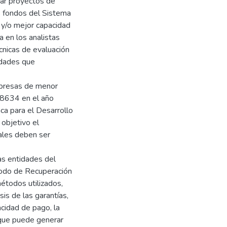
ar proyectos de
s fondos del Sistema
 y/o mejor capacidad
a en los analistas
cnicas de evaluación
tidades que
empresas de menor
˚ 8634 en el año
ca para el Desarrollo
 objetivo el
uales deben ser
as entidades del
íodo de Recuperación
étodos utilizados,
sis de las garantías,
pacidad de pago, la
d que puede generar