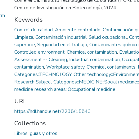
Conferencia. Instituto Tecnológico de Costa Rica (ITCR). Es
Centro de Investigación en Biotecnología, 2024
orm
Keywords
Control de calidad
,
Ambiente controlado
,
Contaminación q
Limpieza
,
Contaminación industrial
,
Salud ocupacional
,
Cont
superficie
,
Seguridad en el trabajo
,
Contaminantes químico
Controlled environment
,
Chemical contamination
,
Evaluatio
Assessment -- Cleaning
,
Industrial contamination
,
Occupat
contamination
,
Workplace safety
,
Chemical contaminants
,
Categories::TECHNOLOGY::Other technology::Environment
Research Subject Categories::MEDICINE::Social medicine::
medicine research areas::Occupational medicine
URI
https://hdl.handle.net/2238/15843
Collections
Libros, guías y otros