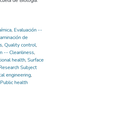
cuela de Biología.
uímica
,
Evaluación --
aminación de
s
,
Quality control
,
n -- Cleanliness
,
ional health
,
Surface
Research Subject
al engineering
,
Public health