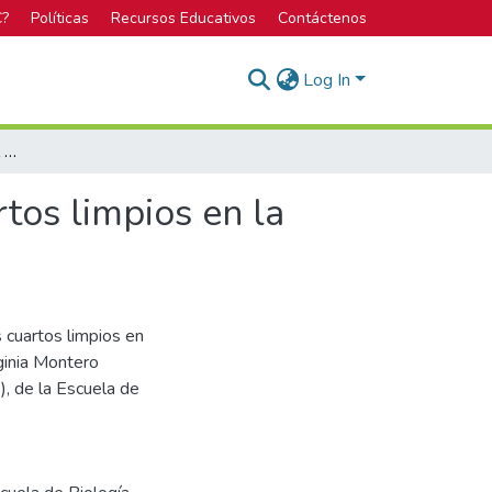
C?
Políticas
Recursos Educativos
Contáctenos
Log In
Actualización en el control de la calidad de los cuartos limpios en la industria de DM
rtos limpios en la
s cuartos limpios en
ginia Montero
), de la Escuela de