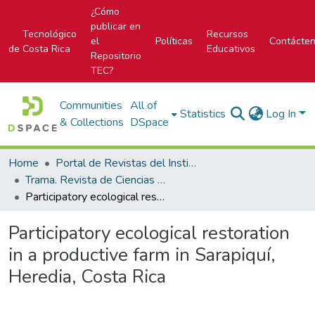
¿Cómo
publicar en
Tecnológico
Recursos
el
Políticas
Contácte
de Costa Rica
Educativos
Repositorio
TEC?
Communities
All of
Statistics
Log In
& Collections
DSpace
Home
Portal de Revistas del Instituto Tecnológico de Costa Rica
Trama. Revista de Ciencias Sociales y Humanidades
Participatory ecological restoration in a productive farm in Sarapiquí, Heredia, Costa Rica
Participatory ecological restoration
in a productive farm in Sarapiquí,
Heredia, Costa Rica