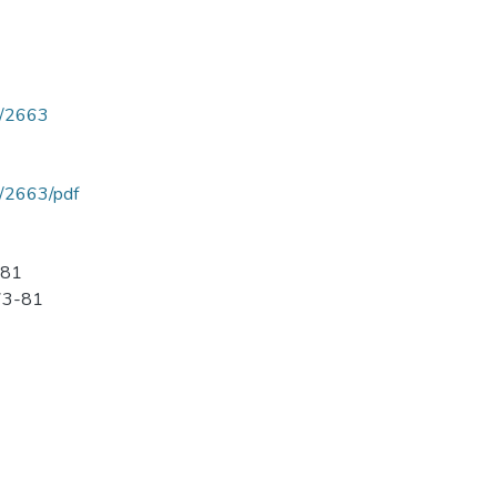
ew/2663
ew/2663/pdf
-81
 73-81