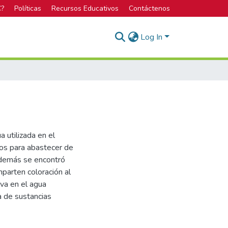
C?
Políticas
Recursos Educativos
Contáctenos
Log In
 utilizada en el
dos para abastecer de
Además se encontró
parten coloración al
rva en el agua
a de sustancias