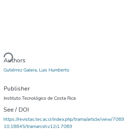
ding...
Authors
Gutiérrez Galera, Luis Humberto
Publisher
Instituto Tecnológico de Costa Rica
See / DOI
https://revistas.tec.ac.cr/index.php/trama/article/view/7089
10.18845/tramarcsh.v12i1.7089