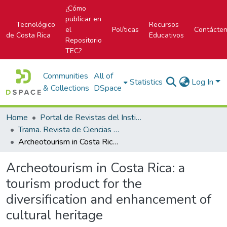
¿Cómo
publicar en
Tecnológico
Recursos
el
Políticas
Contácte
de Costa Rica
Educativos
Repositorio
TEC?
Communities
All of
Statistics
Log In
& Collections
DSpace
Home
Portal de Revistas del Instituto Tecnológico de Costa Rica
Trama. Revista de Ciencias Sociales y Humanidades
Archeotourism in Costa Rica: a tourism product for the diversification and enhancement of cultural heritage
Archeotourism in Costa Rica: a
tourism product for the
diversification and enhancement of
cultural heritage