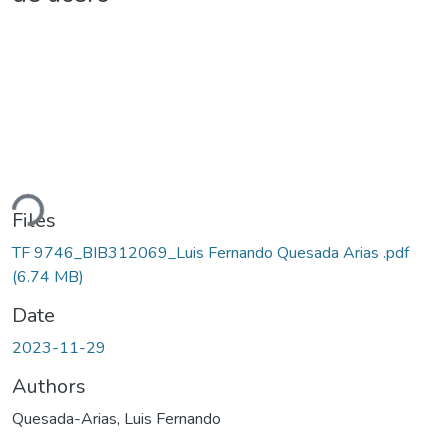
ading...
Files
TF 9746_BIB312069_Luis Fernando Quesada Arias .pdf
(6.74 MB)
Date
2023-11-29
Authors
Quesada-Arias, Luis Fernando