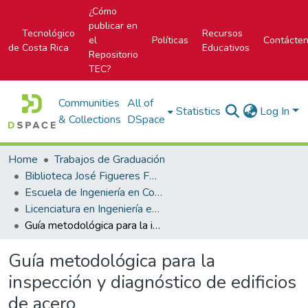
¿Cómo
publicar en
Tecnológico
Recursos
el
Políticas
Contácte
de Costa Rica
Educativos
Repositorio
TEC?
Communities
All of
Statistics
Log In
& Collections
DSpace
Home
Trabajos de Graduación
Biblioteca José Figueres Ferrer
Escuela de Ingeniería en Construcción
Licenciatura en Ingeniería en Construcción
Guía metodológica para la inspección y diagnóstico de edificios de acero
Guía metodológica para la
inspección y diagnóstico de edificios
de acero