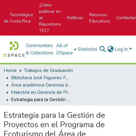
¿Cómo
publicar en
Tecnológico
Recursos
el
Políticas
Contácte
de Costa Rica
Educativos
Repositorio
TEC?
Communities
All of
Statistics
Log In
& Collections
DSpace
Home
Trabajos de Graduación
Biblioteca José Figueres Ferrer
Área académica Gerencia de Proyectos
Maestría en Gerencia de Proyectos
Estrategia para la Gestión de Proyectos en el Programa de Ecoturismo del Área de Conservación Guanacaste
Estrategia para la Gestión de
Proyectos en el Programa de
Ecoturismo del Área de