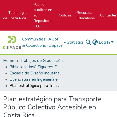
¿Cómo
publicar en
Tecnológico
Recursos
el
Políticas
Contácte
de Costa Rica
Educativos
Repositorio
TEC?
Communities
All of
Statistics
Log In
& Collections
DSpace
Home
Trabajos de Graduación
Biblioteca José Figueres Ferrer
Escuela de Diseño Industrial
Licenciatura en Ingeniería en Diseño Industrial
Plan estratégico para Transporte Público Colectivo Accesible en Costa Rica.
Plan estratégico para Transporte
Público Colectivo Accesible en
Costa Rica.