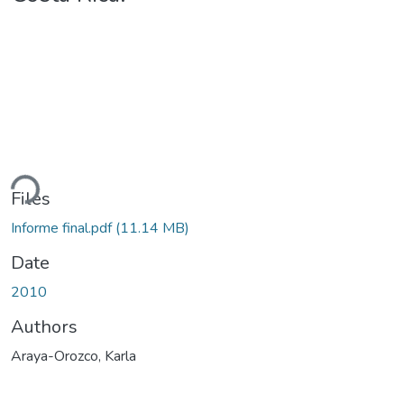
ding...
Files
Informe final.pdf
(11.14 MB)
Date
2010
Authors
Araya-Orozco, Karla