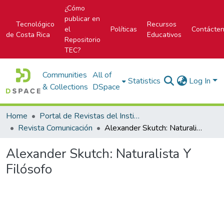
¿Cómo
publicar en
Tecnológico
Recursos
el
Políticas
Contácte
de Costa Rica
Educativos
Repositorio
TEC?
Communities
All of
Statistics
Log In
& Collections
DSpace
Home
Portal de Revistas del Instituto Tecnológico de Costa Rica
Revista Comunicación
Alexander Skutch: Naturalista Y Filósofo
Alexander Skutch: Naturalista Y
Filósofo