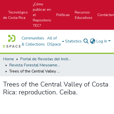
¿Cómo
publicar en
Tecnológico
Recursos
el
Políticas
Contácte
de Costa Rica
Educativos
Repositorio
TEC?
Communities
All of
Statistics
Log In
& Collections
DSpace
Home
Portal de Revistas del Instituto Tecnológico de Costa Rica
Revista Forestal Mesoamericana Kurú
Trees of the Central Valley of Costa Rica: reproduction. Ceiba.
Trees of the Central Valley of Costa
Rica: reproduction. Ceiba.