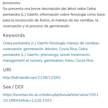
processes.
Se presenta una breve descripción del árbol ceiba Ceiba
pentandra (L.) Gaertn, información sobre fenología como base
para la recolección de frutos, el manejo de las semillas, la
viverización y el proceso de germinación.
Keywords
Ceiba pentandra (L.) Gaertn fenología
,
manejo de semillas
,
viverización
,
germinación
,
árboles
,
Costa Rica
,
Ceiba
pentandra (L.) Gaertn.
,
phenology
,
seeds treatments
,
management at nursery
,
germination
,
trees
,
Costa Rica
URI
http://hdl.handle.net/2238/12590
See / DOI
https://revistas.tec.ac.cr/index.php/kuru/article/view/1591
10.18845/rfmk.v11i26.1591