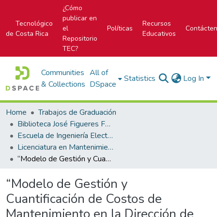
¿Cómo
publicar en
Tecnológico
Recursos
el
Políticas
Contácte
de Costa Rica
Educativos
Repositorio
TEC?
Communities
All of
Statistics
Log In
& Collections
DSpace
Home
Trabajos de Graduación
Biblioteca José Figueres Ferrer
Escuela de Ingeniería Electromecánica
Licenciatura en Mantenimiento Industrial
“Modelo de Gestión y Cuantificación de Costos de Mantenimiento en la Dirección de Plantas Potabilizadoras del Instituto Costarricense de Acueductos y Alcantarillados en la GAM”
“Modelo de Gestión y
Cuantificación de Costos de
Mantenimiento en la Dirección de