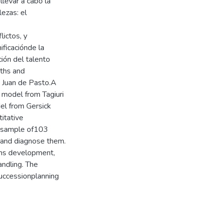
llevar a cabo la
lezas: el
ictos, y
nificaciónde la
ión del talento
ths and
 Juan de Pasto.A
s model from Tagiuri
el from Gersick
itative
 A sample of103
fyand diagnose them.
ems development,
andling. The
successionplanning