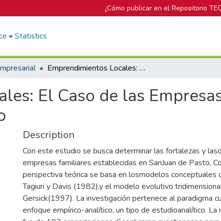
¿Cómo publicar en el Repositorio TE
ce
Statistics
mpresarial
Emprendimientos Locales: El Caso de las Empresas Familiares en el Sur Occidente Colombiano
es: El Caso de las Empresas 
o
Description
Con este estudio se busca determinar las fortalezas y las
empresas familiares establecidas en SanJuan de Pasto, C
perspectiva teórica se basa en losmodelos conceptuales de
Tagiuri y Davis (1982),y el modelo evolutivo tridimension
Gersick(1997). La investigación pertenece al paradigma cuan
enfoque empírico-analítico, un tipo de estudioanalítico. L