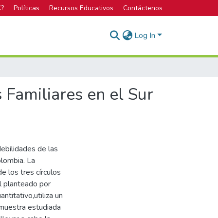
C?
Políticas
Recursos Educativos
Contáctenos
Log In
Familiares en el Sur
debilidades de las
olombia. La
 los tres círculos
al planteado por
titativo,utiliza un
a muestra estudiada