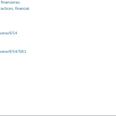
 financieras;
actices; financial
e/view/654
le/view/654/581