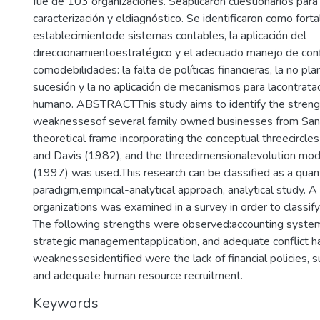
fue de 103 organizaciones. Seaplicaron cuestionarios para 
caracterización y eldiagnóstico. Se identificaron como forta
establecimientode sistemas contables, la aplicación del
direccionamientoestratégico y el adecuado manejo de confl
comodebilidades: la falta de políticas financieras, la no pla
sucesión y la no aplicación de mecanismos para lacontratac
humano. ABSTRACTThis study aims to identify the streng
weaknessesof several family owned businesses from San
theoretical frame incorporating the conceptual threecircle
and Davis (1982), and the threedimensionalevolution mod
(1997) was used.This research can be classified as a quant
paradigm,empirical-analytical approach, analytical study.
organizations was examined in a survey in order to classi
The following strengths were observed:accounting syst
strategic managementapplication, and adequate conflict h
weaknessesidentified were the lack of financial policies, 
and adequate human resource recruitment.
Keywords