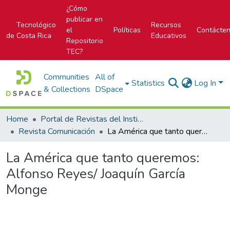
¿Cómo
publicar en
Tecnológico
Recursos
el
Políticas
Contácte
de Costa Rica
Educativos
Repositorio
TEC?
Communities
All of
Statistics
Log In
& Collections
DSpace
Home
Portal de Revistas del Instituto Tecnológico de Costa Rica
Revista Comunicación
La América que tanto queremos: Alfonso Reyes/ Joaquín García Monge
La América que tanto queremos:
Alfonso Reyes/ Joaquín García
Monge