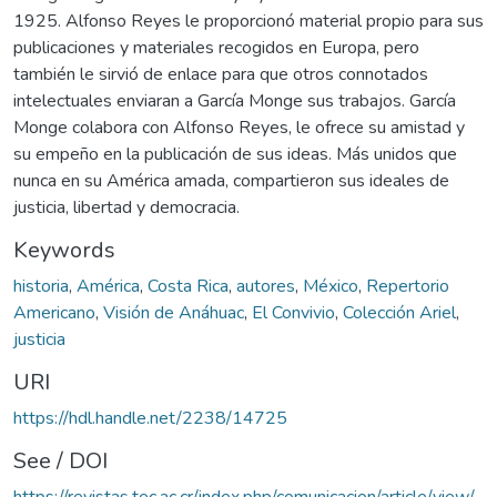
1925. Alfonso Reyes le proporcionó material propio para sus
publicaciones y materiales recogidos en Europa, pero
también le sirvió de enlace para que otros connotados
intelectuales enviaran a García Monge sus trabajos. García
Monge colabora con Alfonso Reyes, le ofrece su amistad y
su empeño en la publicación de sus ideas. Más unidos que
nunca en su América amada, compartieron sus ideales de
justicia, libertad y democracia.
Keywords
historia
,
América
,
Costa Rica
,
autores
,
México
,
Repertorio
Americano
,
Visión de Anáhuac
,
El Convivio
,
Colección Ariel
,
justicia
URI
https://hdl.handle.net/2238/14725
See / DOI
https://revistas.tec.ac.cr/index.php/comunicacion/article/view/