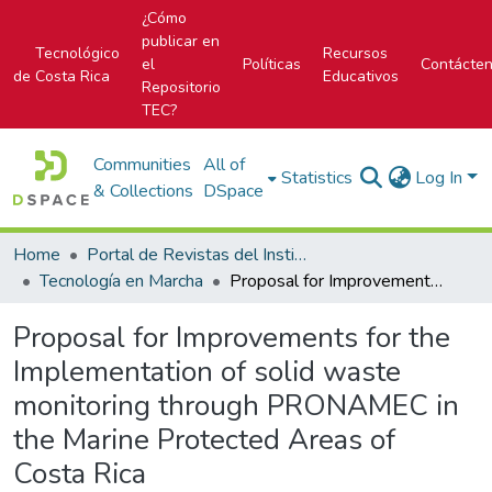
¿Cómo
publicar en
Tecnológico
Recursos
el
Políticas
Contácte
de Costa Rica
Educativos
Repositorio
TEC?
Communities
All of
Statistics
Log In
& Collections
DSpace
Home
Portal de Revistas del Instituto Tecnológico de Costa Rica
Tecnología en Marcha
Proposal for Improvements for the Implementation of solid waste monitoring through PRONAMEC in the Marine Protected Areas of Costa Rica
Proposal for Improvements for the
Implementation of solid waste
monitoring through PRONAMEC in
the Marine Protected Areas of
Costa Rica