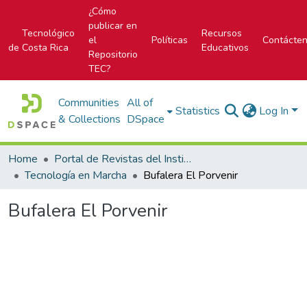
¿Cómo
publicar en
Tecnológico
Recursos
el
Políticas
Contácte
de Costa Rica
Educativos
Repositorio
TEC?
Communities
All of
Statistics
Log In
& Collections
DSpace
Home
Portal de Revistas del Instituto Tecnológico de Costa Rica
Tecnología en Marcha
Bufalera El Porvenir
Bufalera El Porvenir