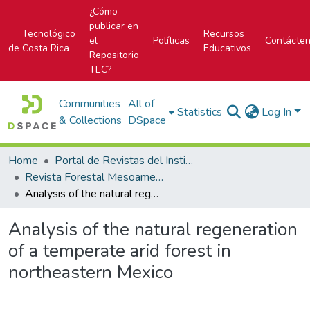
¿Cómo
publicar en
Tecnológico
Recursos
el
Políticas
Contácte
de Costa Rica
Educativos
Repositorio
TEC?
Communities
All of
Statistics
Log In
& Collections
DSpace
Home
Portal de Revistas del Instituto Tecnológico de Costa Rica
Revista Forestal Mesoamericana Kurú
Analysis of the natural regeneration of a temperate arid forest in northeastern Mexico
Analysis of the natural regeneration
of a temperate arid forest in
northeastern Mexico