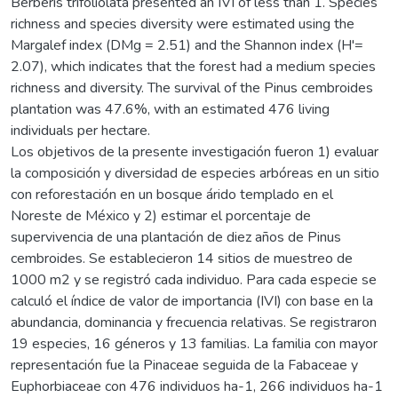
Berberis trifoliolata presented an IVI of less than 1. Species
richness and species diversity were estimated using the
Margalef index (DMg = 2.51) and the Shannon index (H'=
2.07), which indicates that the forest had a medium species
richness and diversity. The survival of the Pinus cembroides
plantation was 47.6%, with an estimated 476 living
individuals per hectare.
Los objetivos de la presente investigación fueron 1) evaluar
la composición y diversidad de especies arbóreas en un sitio
con reforestación en un bosque árido templado en el
Noreste de México y 2) estimar el porcentaje de
supervivencia de una plantación de diez años de Pinus
cembroides. Se establecieron 14 sitios de muestreo de
1000 m2 y se registró cada individuo. Para cada especie se
calculó el índice de valor de importancia (IVI) con base en la
abundancia, dominancia y frecuencia relativas. Se registraron
19 especies, 16 géneros y 13 familias. La familia con mayor
representación fue la Pinaceae seguida de la Fabaceae y
Euphorbiaceae con 476 individuos ha-1, 266 individuos ha-1