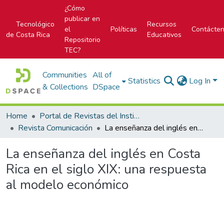
¿Cómo
publicar en
Tecnológico
Recursos
el
Políticas
Contácte
de Costa Rica
Educativos
Repositorio
TEC?
Communities
All of
Statistics
Log In
& Collections
DSpace
Home
Portal de Revistas del Instituto Tecnológico de Costa Rica
Revista Comunicación
La enseñanza del inglés en Costa Rica en el siglo XIX: una respuesta al modelo económico
La enseñanza del inglés en Costa
Rica en el siglo XIX: una respuesta
al modelo económico